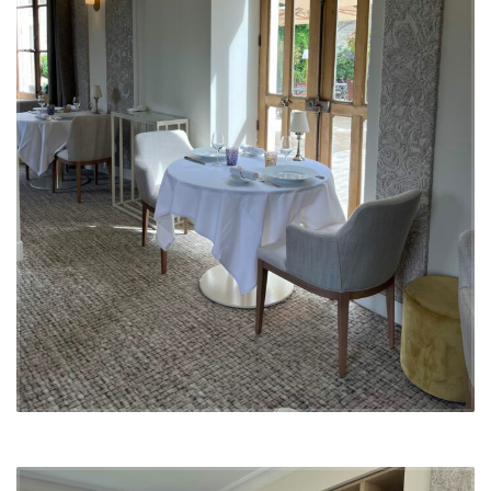
Une transformation au
service de la gastronomie
Ce
projet de décoration de restaurant pour La Roche Le Roy
a
permis d’ancrer l’établissement dans une nouvelle dimension
gastronomique. La transformation architecturale orchestrée par
l’agence a non seulement sublimé les lieux, mais a aussi réussi à
créer une atmosphère qui reflète parfaitement la vision culinaire de
Maximilien Bridier. Grâce à des touches dorées, un éclairage raffiné
et une palette de matériaux nobles, chaque élément de cet intérieur
de restaurant participe à l’expérience unique offerte aux clients.
Découvrir le projet Brasserie François