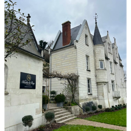
du chef.
Un intérieur de restaurant
pensé pour l’expérience
client
Dans les salles du restaurant, la
décoration intérieure
joue sur des
contrastes subtils, où des tons clairs et apaisants rencontrent des
textures riches et délicates. Les panneaux muraux matelassés
ajoutent du relief et de la chaleur à l’espace, tandis que l’éclairage a
été soigneusement étudié pour offrir une ambiance intimiste et
confortable. Des appliques murales modernes diffusent une lumière
douce et enveloppante, idéale pour accompagner les
repas
gastronomiques
.