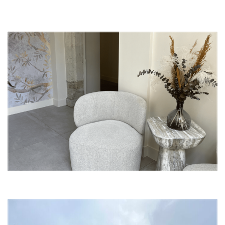
Le design élaboré repose sur une
décoration de restaurant
qui
allie une élégance discrète et des matériaux nobles. Au cœur du
concept, des touches lumineuses et dorées viennent ponctuer
l’espace, offrant un éclat raffiné sans tomber dans l’excès. Le choix
des matériaux tels que le noyer, utilisé pour la réception, traduit une
volonté de combiner authenticité et modernité, tout en assurant une
ambiance accueillante et sophistiquée
.
Les
murs ornés de feuilles d’or
apportent une touche de luxe, tout
en conservant la sobriété nécessaire pour laisser la gastronomie
être au centre de l’attention. Ce travail minutieux sur les détails
reflète l’approche créative de l’agence
Caroline Tissier Intérieurs
qui vise à sublimer l’espace sans jamais le surcharger. La
combinaison de matériaux bruts et modernes participe à la création
d’une
décoration intérieure de restaurant
cohérente avec la vision