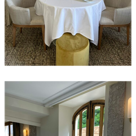
aux textures et aux matériaux nobles fait partie intégrante de la
vision globale de l’agence, qui s’efforce de créer des espaces à la
fois fonctionnels et élégants. Le résultat est un
intérieur de
restaurant
où chaque élément participe à l’expérience client, en
offrant une atmosphère en parfaite harmonie avec la cuisine
innovante du chef.
Le jeu de lumière, savamment orchestré à travers des appliques
murales modernes et des suspensions aériennes, contribue à
sublimer chaque espace
, tout en mettant en valeur les nuances
dorées des murs et les textures riches des matériaux. Le concept
général a été pensé pour offrir une
décoration intérieure de
restaurant
qui s’adapte aux différents moments de la journée, tout
en restant fidèle à l’esprit gastronomique du lieu.