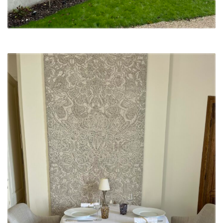
Les luminaires suspendus, légers et aériens, insufflent une note
contemporaine à l’ensemble, créant une atmosphère à la fois
sophistiquée et chaleureuse. Le choix du mobilier, conçu pour allier
confort et élégance, contribue à la
décoration de restaurant
en
renforçant l’idée de convivialité tout en respectant l’esthétique
recherchée par le chef Bridier. L’ensemble du mobilier, des chaises
aux tables, a été sélectionné avec soin pour offrir une continuité
visuelle entre la
décoration intérieure
et l’expérience culinaire.
Matériaux et lumière : une
harmonie parfaite
Le sol du restaurant est recouvert d’une moquette texturée aux
tons
lumineux et naturels
, adoucissant l’atmosphère tout en apportant
une touche de chaleur visuelle. Cette attention portée aux détails,