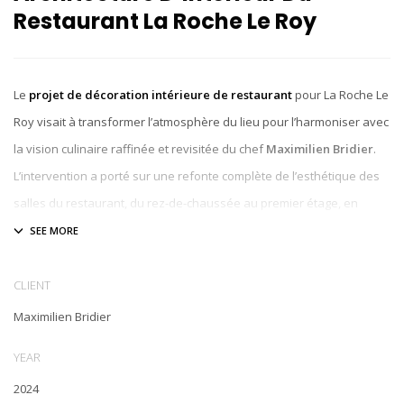
Restaurant La Roche Le Roy
Le
projet de décoration intérieure de restaurant
pour La Roche Le
Roy visait à transformer l’atmosphère du lieu pour l’harmoniser avec
la vision culinaire raffinée et revisitée du chef
Maximilien Bridier
.
L’intervention a porté sur une refonte complète de l’esthétique des
salles du restaurant, du rez-de-chaussée au premier étage, en
passant par les espaces d’accueil et les circulations. Chaque
élément a été conçu pour refléter une
architecture d’intérieur de
restaurant
à la fois fonctionnelle et élégante, créant ainsi un cadre
CLIENT
à la hauteur de l’expérience gastronomique proposée.
Maximilien Bridier
Un concept d’élégance
YEAR
contemporaine subtile
2024