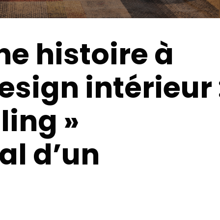
e histoire à
esign intérieur 
lling »
al d’un