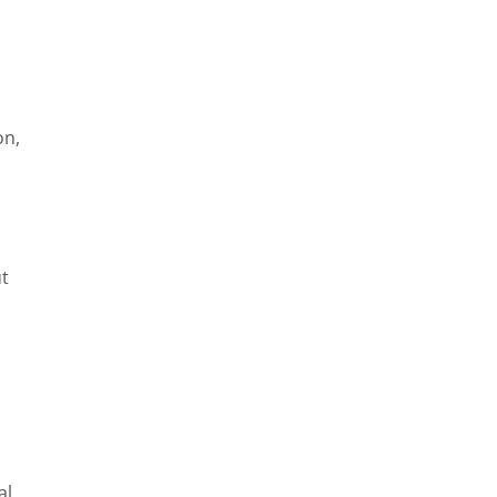
on,
ut
al